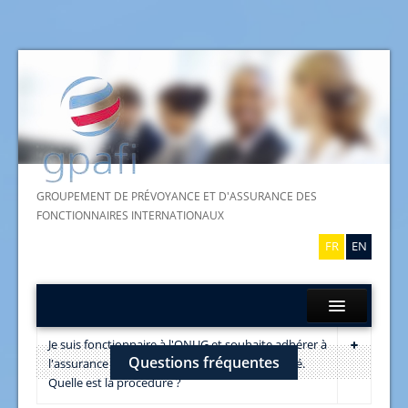
GROUPEMENT DE PRÉVOYANCE ET D'ASSURANCE DES
FONCTIONNAIRES INTERNATIONAUX
FR
EN
Accueil
Je suis fonctionnaire à l'ONUG et souhaite adhérer à
Questions fréquentes
l'assurance complémentaire des soins de santé.
A propos du GPAFI
Quelle est la procédure ?
Assurances